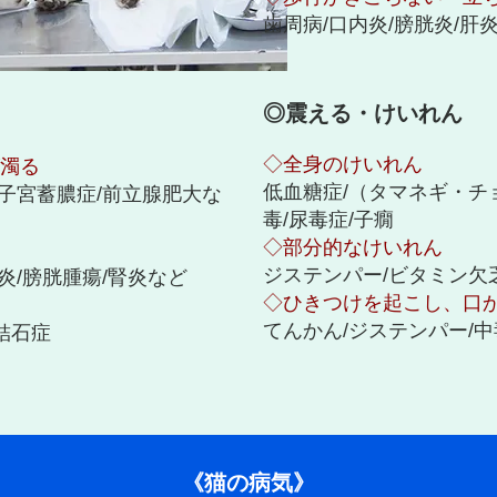
歯周病/口内炎/膀胱炎/肝
◎震える・けいれん
◇全身のけいれん
濁る
低血糖症/（タマネギ・チ
/子宮蓄膿症/前立腺肥大な
毒/尿毒症/子癇
◇部分的なけいれん
ジステンパー/ビタミン欠
炎/膀胱腫瘍/腎炎など
◇ひきつけを起こし、口
てんかん/ジステンパー/中
結石症
《猫の病気》