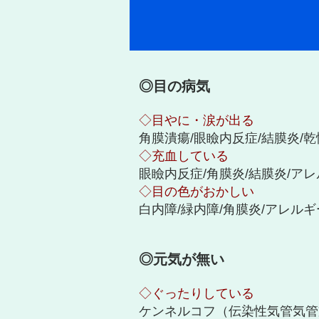
◎目の病気
◇目やに・涙が出る
角膜潰瘍/眼瞼内反症/結膜炎/
◇充血している
眼瞼内反症/角膜炎/結膜炎/ア
◇目の色がおかしい
白内障/緑内障/角膜炎/アレルギ
◎元気が無い
◇ぐったりしている
ケンネルコフ（伝染性気管気管