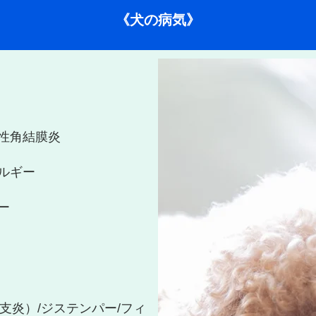
《犬の病気》
乾性角結膜炎
レルギー
ー
支炎）/ジステンパー/フィ