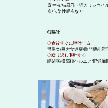
寄生虫/猫風邪（猫カリシウイ
炎/伝染性腸炎など
◎嘔吐
◇食後すぐに嘔吐する
胃腸炎/巨大食道症/幽門機能障
◇繰り返し嘔吐する
腸閉塞/横隔膜ヘルニア/肥満細