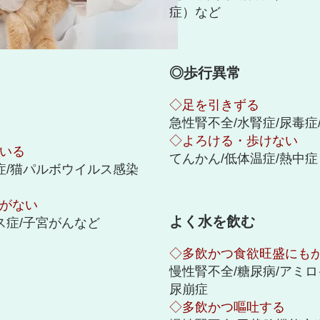
症）など
◎歩行異常
◇足を引きずる
急性腎不全/水腎症/尿毒症
◇よろける・歩けない
いる
てんかん/低体温症/熱中症
症/猫パルボウイルス感染
がない
よく水を飲む
ス症/子宮がんなど
◇多飲かつ食欲旺盛にも
慢性腎不全/糖尿病/アミロ
尿崩症
◇多飲かつ嘔吐する