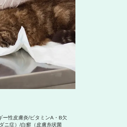
ギー性皮膚炎/ビタミンA・B欠
ンダニ症）/白癬（皮膚糸状菌