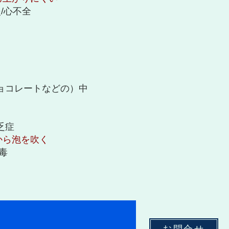
炎/心不全
ョコレートなどの）中
乏症
から泡を吹く
毒