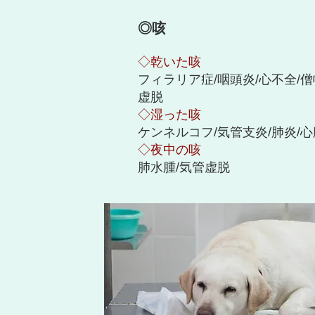
◎咳
◇乾いた咳
フィラリア症/咽頭炎/心不全/
虚脱
◇湿った咳
ケンネルコフ/気管支炎/肺炎/
◇夜中の咳
肺水腫/気管虚脱