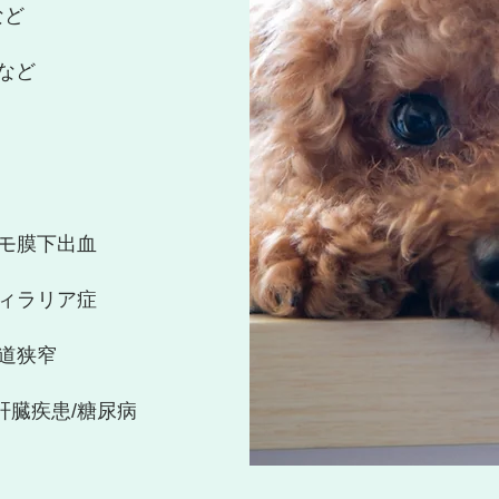
など
病など
クモ膜下出血
フィラリア症
食道狭窄
肝臓疾患/糖尿病