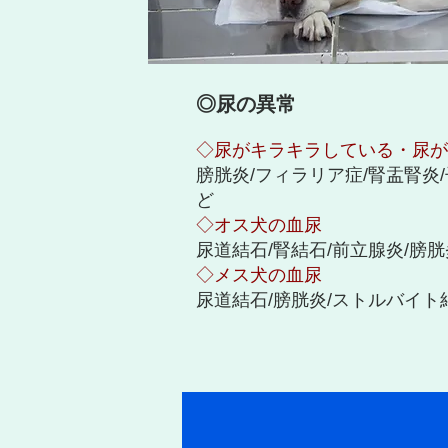
◎尿の異常
◇尿がキラキラしている・尿が
膀胱炎/フィラリア症/腎盂腎炎
ど
◇オス犬の血尿
尿道結石/腎結石/前立腺炎/膀胱
◇メス犬の血尿
尿道結石/膀胱炎/ストルバイト