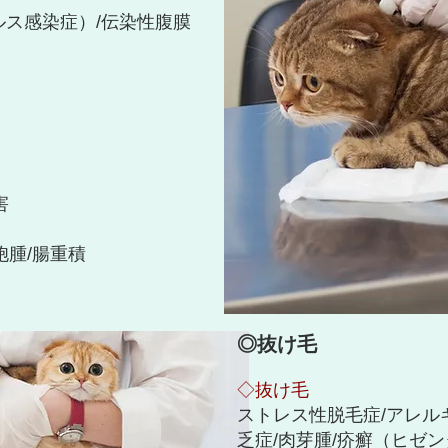
ルス感染症）/伝染性腹膜
害
胞腫/腸重積
◎抜け毛
◇抜け毛
ストレス性脱毛症/アレル
乏症/肉芽腫/疥癬（ヒゼ