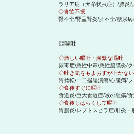
ラリア症（犬糸状虫症）/肺炎
◇食欲不振
腎不全/腎盂腎炎/肝不全/糖尿
◎嘔吐
◇激しい嘔吐・頻繁な嘔吐
尿毒症/急性中毒/急性腹膜炎/
◇吐き気をもよおすが吐かない
胃捻転/十二指腸潰瘍/心臓病/
◇食後すぐに嘔吐
食道炎/巨大食道症/喉の腫瘍/
◇食後しばらくして嘔吐
胃腸炎/レプトスピラ症/肝炎・