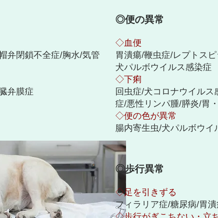
◎便の異常
◇血便
僧帽弁閉鎖不全症/胸水/気管
胃潰瘍/鞭虫症/レプトスピ
犬パルボウイルス感染症
◇下痢
心臓弁膜症
回虫症/犬コロナウイルス
症/悪性リンパ腫/膵炎/胃
◇便の色が異常
腸内寄生虫/犬パルボウイ
◎歩行異常
◇足を引きずる
フィラリア症/糖尿病/胃
◇歩行がぎこちない・立