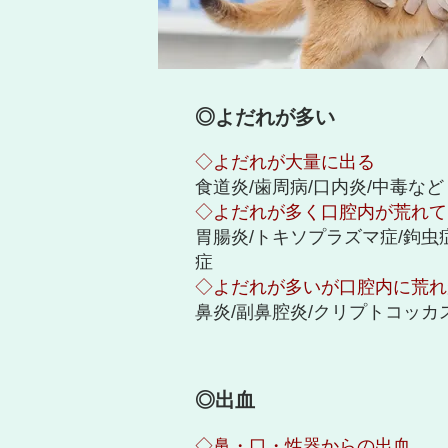
◎よだれが多い
◇よだれが大量に出る
食道炎/歯周病/口内炎/中毒など
◇よだれが多く口腔内が荒れて
胃腸炎/トキソプラズマ症/鉤虫
症
◇よだれが多いが口腔内に荒れ
鼻炎/副鼻腔炎/クリプトコッカ
◎出血
◇鼻・口・性器からの出血