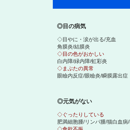
◎目の病気
◇目やに・涙が出る/充血
角膜炎/結膜炎
◇目の色がおかしい
白内障/緑内障/虹彩炎
◇まぶたの異常
眼瞼内反症/眼瞼炎/瞬膜露出症
◎元気がない
◇ぐったりしている
肥満細胞腫/リンパ腫/猫白血病
◇食欲不振