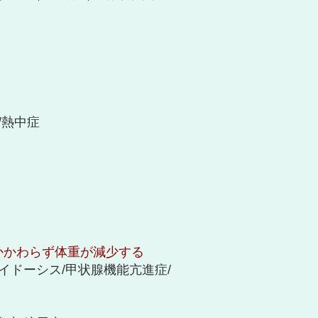
/熱中症
かかわらず体重が減少する
イドーシス/甲状腺機能亢進症/